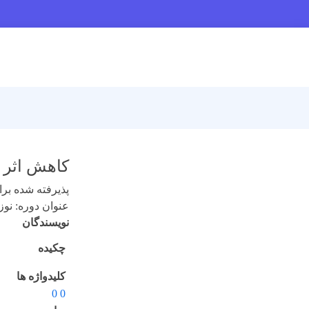
کاهش اثر TID حاصل از میدان پروتونی مدارات LEO توسط حفاظهای چند لایه
پذیرفته شده برای 
عنوان دوره: نوزدهم 
نویسندگان
چکیده
کلیدواژه ها
0 0