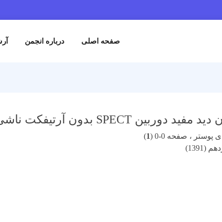
صفحه اصلی
درباره انجمن
آرش
ین SPECT بدون آرتیفکت ناشی از خطای محور چرخش
پوستر ، صفحه 0-0 (
1
)
(1391)