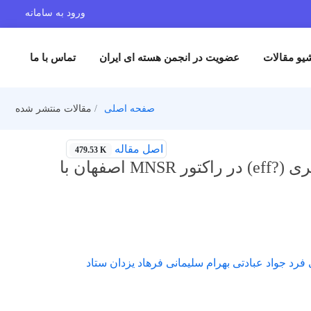
ورود به سامانه
یو مقالات
عضویت در انجمن هسته ای ایران
تماس با ما
صفحه اصلی
مقالات منتشر شده
اصل مقاله
479.53 K
اندازه گیری تجربی و محاسبه کسر موثر نوترون های تاخیری (?eff) در راکتور MNSR اصفهان با
جواد عبادتی بهرام سلیمانی فرهاد یزدان ستاد