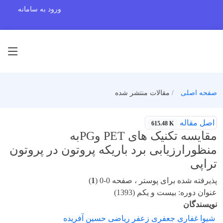
ورود به سامانه
صفحه اصلی
مقالات منتشر شده
اصل مقاله
615.48 K
مقایسه تکنیک های PET وPGبه
منظورارزیابی برد باریکه پروتون در پروتون
تراپی
پذیرفته شده برای پوستر ، صفحه 0-0 (
1
)
عنوان دوره: بیست و یکم (1393)
نویسندگان
شیوا غفاری جعفری زعفر ریاضی حسین آفریده