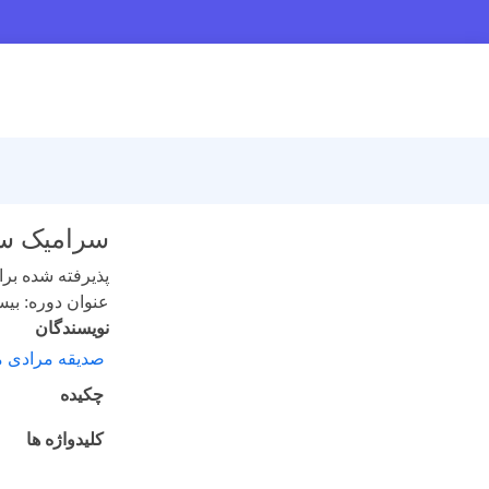
سرامیک سازیLiF وتعیین انرژ
پذیرفته شده برای 
عنوان دوره: بیست و
نویسندگان
صدیقه مرادی م
چکیده
کلیدواژه ها