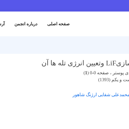
صفحه اصلی
درباره انجمن
آرش
ی تله ها آن
پوستر ، صفحه 0-0 (
1
)
 یکم (1393)
حمدعلی شفایی ارژنگ شاهور