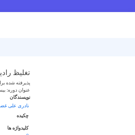
تغلیظ رادیوشیمیایی 90-Sr به منظور اندا
پذیرفته شده برای 
عنوان دوره: بیست 
نویسندگان
نادری علی غضن
چکیده
کلیدواژه ها