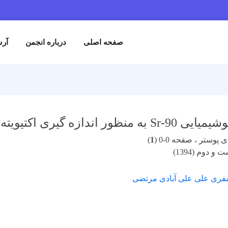
صفحه اصلی
درباره انجمن
آرش
زه گیری اکتیویته آن در نمونه های محیطی
پوستر ، صفحه 0-0 (
1
)
و دوم (1394)
فری علی علی آبادی مرتضی