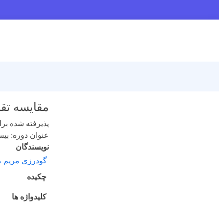
مقایسه تقریب TN با PN در حل معادله ترابرد نوتر
پذیرفته شده برای 
عنوان دوره: بیست 
نویسندگان
گودرزی مریم م
چکیده
کلیدواژه ها