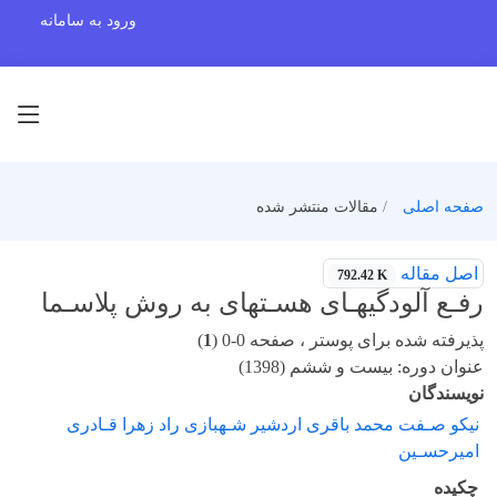
ورود به سامانه
صفحه اصلی
مقالات منتشر شده
اصل مقاله
792.42 K
رفـع آلودگیهـای هسـتهای به روش پلاسـما
پذیرفته شده برای پوستر ، صفحه 0-0 (
1
)
عنوان دوره: بیست و ششم (1398)
نویسندگان
نیکو صـفت محمد باقری اردشیر شـهبازی راد زهرا قـادری
امیرحسـین
چکیده