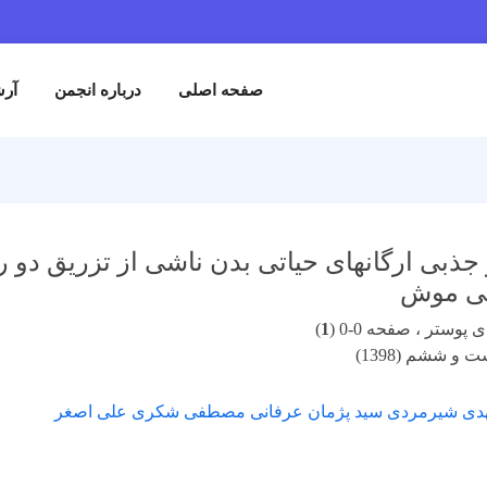
صفحه اصلی
درباره انجمن
آرش
 جذبی ارگانهای حیاتی بدن ناشی از تزریق دو را
هی موش
پوستر ، صفحه 0-0 (
1
)
 و ششم (1398)
هدی شیرمردی سید پژمان عرفانی مصطفی شکری علی اصغر