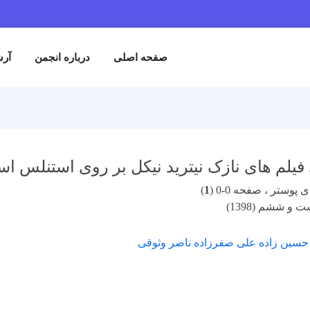
صفحه اصلی
درباره انجمن
آرش
 فیلم های نازک نیترید نیکل بر روی استنلس است
پوستر ، صفحه 0-0 (
1
)
 و ششم (1398)
 حسین زاده علی صفرزاده ناصر وثوقی