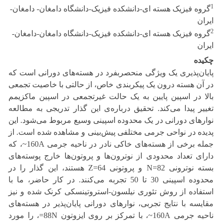
1
گروه فیزیک هسته ای-دانشکده فیزیک-دانشگاه دامغان- دامغان-
ایران
2
گروه فیزیک هسته ای-دانشکده فیزیک-دانشگاه دامغان-دامغان-
ایران
چکیده
پایان‌پذیری یک ویژگی منحصربفرد در هسته‌های دورانی است که
در آن هسته درون یک پیکربندی خاص، از حالتی با خاصیت تجمعی
بالا در اسپین پایین به یک حالت غیرتجمعی در اسپین ماکزیمم
تغییر پیدا می‌کند. تحقیق درباره‌ی این گذار تدریجی به مطالعه
نوارهای دورانی در یک محدوده اسپینی وسیع مربوط می‌شود. این
پدیده در نواحی جرمی مختلفی پیش‌بینی و مشاهده شده است. از
جمله برخی از هسته‌های خاکی نادر در ناحیه جرمی 160A~، که
دارای تعداد محدودی از نوترون‌ها و پروتون‌ها خارج پوسته‌های
بسته نوترونی 82=N و پروتونی 64=Z هستند، این گذار را در
محدوده اسپینی 30 تا 50 تجربه می‌کنند. در کار حاضر، ما با
استفاده از روش تئوری نیلسون-استروتینسکی کرنک شده و نیز
مقایسه با نتایج تجربی، نوارهای دورانی پایان‌پذیر در هسته‌های
ناحیه جرمی 160A~، با تمرکز بر روی ایزوتون 88N=، را مورد