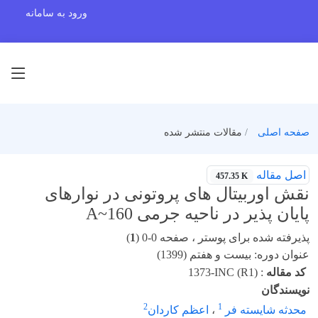
ورود به سامانه
صفحه اصلی
مقالات منتشر شده
اصل مقاله
457.35 K
نقش اوربیتال های پروتونی در نوارهای
پایان پذیر در ناحیه جرمی 160~A
پذیرفته شده برای پوستر ، صفحه 0-0 (
1
)
عنوان دوره: بیست و هفتم (1399)
کد مقاله
:
1373-INC (R1)
نویسندگان
2
1
محدثه شایسته فر
،
اعظم کاردان