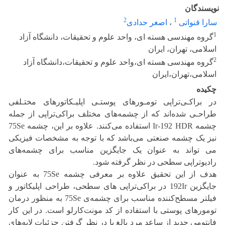
نویسندگان
2
1
سارا قنواتی
،
اصغر حدادی
1
گروه مهندسی هسته ای، واحد علوم و تحقیقات، دانشگاه آزاد
اسلامی، تهران، ایران
2
گروه مهندسی هسته ای،واحد علوم و تحقیقات،دانشگاه آزاد
اسلامی،تهران،ایران
چکیده
در براکـی‌تراپی تومـورهای پوستـی اپلیـکاتورهای مختـلفی
طراحـی شده‌اند که از چشمه‌های مختلف براکی‌تراپی از جمله
چشمه Ir-192 HDR استفاده می‌کنند. علاوه بر این، چشمه 75Se
نیز یک چشمه صنعتی می‌باشد که با توجه به مشخصات فیزیکی
می تواند به عنوان یک جایگزین مناسب برای چشمه‌های
رادیوتراپی سطحی در نظر گرفته شود.
هدف از این تحقیق علاوه بر معرفی چشمه 75Se به عنوان
جایگزین 192Ir در براکی‌تراپی های سطحی، طراحی اپلیکاتور و
فیلتر مسطح‌کننده مناسب برای چشمه‌ی 75Se به منظور درمان
تومورهای پوستی با استفاده از کد مونت‌کارلو است. در این کار
فانتومی جدید از ساعد مرد بالغ با در نظر گرفتن جزئیات لایه‌های