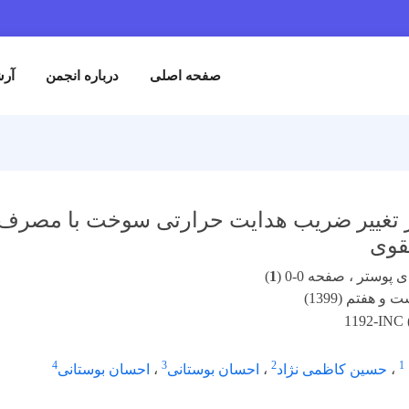
صفحه اصلی
درباره انجمن
آرش
 تغییر ضریب هدایت حرارتی سوخت با مصرف س
قوی
پوستر ، صفحه 0-0 (
1
)
و هفتم (1399)
1192-INC 
4
3
2
1
،
حسین کاظمی نژاد
،
احسان بوستانی
،
احسان بوستانی