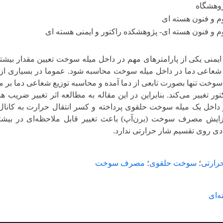
وهشگاه
م و فنون هسته ای
 و فنون هسته ای- پژوهشکده راکتور و ایمنی هسته ای
ایمنی یکی از پارامترهای مهم در داخل میله سوخت تعیین مقدار بیش
شعاعی دما در داخل میله سوخت محاسبه شود. عموما در بسیاری ا
سوخت تنها بصورت تابعی از دما آمده و محاسبه توزیع شعاعی دما بر 
تور تغییر می‌کند. بنابراین در این مقاله به مطالعه اثر تغییر ضر
داخل یک میله سوخت حلقوی پرداخته و کسر انتقال حرارت به کانا
فزایش مصرف سوخت (برن‌آپ) باعث تغییر قابل ملاحظه‌ای در بی
یادی روی تقسیم شار حرارتی ندارد.
رارتی
؛
سوخت حلقوی
؛
مصرف سوخت
‌ای