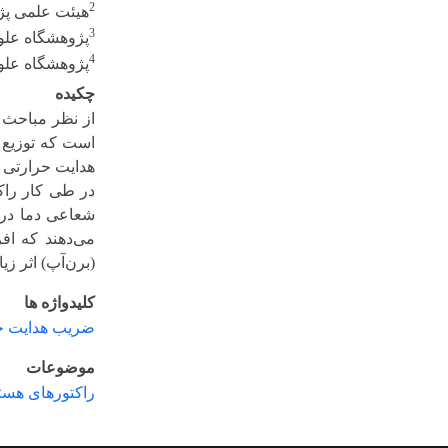
2
هیئت علمی پژ
3
پژوهشگاه علو
4
پژوهشگاه علوم
چکیده
از نظر مباحث 
است که توزیع 
هدایت حرارتی 
در طی کار راک
شعاعی دما در 
می‌دهند که ا
(برن‌آپ) اثر ز
کلیدواژه ها
ضریب هدایت ح
موضوعات
راکتورهای هسته