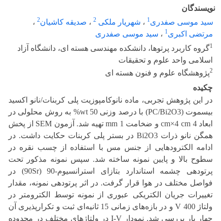
نویسندگان
2
2
1
سید موسی صفدری
،
شهریار ملکی
،
صدیقه کاشیان
،
1
مرتضی اکبری
،
سید موسی صفدری
1
گروه کاربرد پرتوها، دانشکده مهندسی هسته ای، دانشگاه آزاد
اسلامی واحد علوم و تحقیقات
2
پژوهشگاه علوم و فنون هسته ای
چکیده
در این پژوهش تجربی، ماده نانوکامپوزیت پلی کربنات/نانو اکسید
بیسموت (PC/Bi2O3) با درصد وزنی 50 wt% به روش محلولی در
ابعاد 4 cm×4 cm و ضخامت 1 mm تهیه شد. آزمون SEM از پخش
همگن نانو ذرات Bi2O3 در بستر پلی کربنات حکایت داشت. در
ادامه الکترودهایی از جنس مس با استفاده از چسب نقره در
سطوح بالا و پایین نمونه ساخته شد. سپس نمونه مذکور تحت
پرتودهی چشمه استاندارد بتازای استرانسیوم-90 (90Sr) در
فواصل مختلف در هوا قرار گرفت. در اثر پرتودهی نمونه، مقدار
تغییرات جریان الکتریکی عبوری از نمونه توسط الکترومتر در
ولتاژ 400 V و در بازه‌های زمانی 15 ثانیه‌ای ثبت و تکرارپذیری آن
چهار بار بررسی شد. نمودار I-V در ولتاژهای مختلف در محدوده