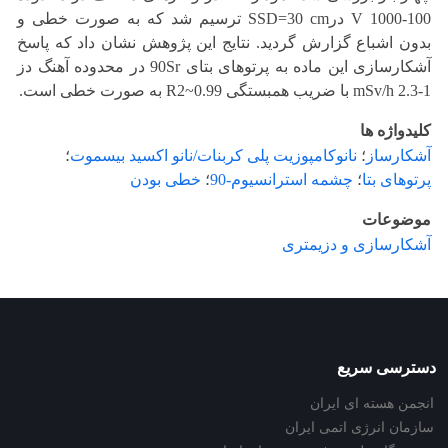
100-1000 V درSSD=30 cm ترسیم شد که به صورت خطی و
بدون اشباع گزارش گردید. نتایج این پژوهش نشان داد که پاسخ
آشکارسازی این ماده به پرتوهای بتای 90Sr در محدوده آهنگ دز
1-2.3 mSv/h با ضریب همبستگی R2~0.99 به صورت خطی است.
کلیدواژه ها
آشکارساز
؛
نانوکامپوزیت پلی کربنات/نانو اکسید بیسموت
؛
پرتوهای بتا
؛
چشمه استرانسیوم-90
؛
خطی بودن
موضوعات
آشکارسازی و دزیمتری
دسترسی سریع
انجمن هسته ای ایران
سازمان انرژی اتمی ایران