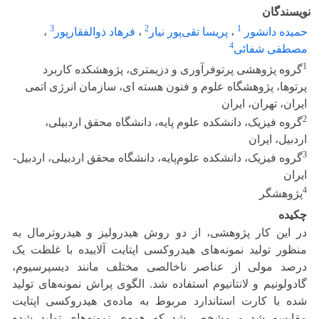
نویسندگان
3
2
1
حمیده دانشور
،
پریسا تقی‌پور نیار
،
فرهاد ذوالفقارپور
،
4
مصطفی شفائی
1
گروه پژوهشی پرتوفرآوری و دزیمتری، پژوهشکده کاربرد
پرتوها، پژوهشگاه علوم و فنون هسته ای، سازمان انرژی اتمی
ایران، تهران، ایران
2
گروه فیزیک، دانشکده علوم پایه، دانشگاه محقق اردبیلی،
اردبیل، ایران
3
گروه فیزیک، دانشکده علوم‌پایه، دانشگاه محقق اردبیلی، اردبیل-
ایران
4
پژوهشگر
چکیده
در این کار پژوهشی، از دو روش هیدرولیز و هیدروترمال به
منظور تولید نمونه‌های هیدروکسی اپتایت آلاییده با غلظت یک
درصد مولی از عناصر ناخالصی‌ مختلف مانند دیسپرسیوم،
گادولونیم و لانتانیوم استفاده شد. الگوی پراش نمونه‌های تولید
شده با کارت استاندارد مربوط به ماده‌ی هیدروکسی اپتایت
مقایسه شد و مشخص شد که همه‌ی نمونه‌های تولید شده