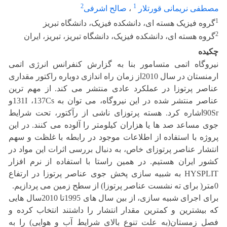
2
1
مصطفی نریمانی قورتلار
،
صالح اشرفی
1
گروه فیزیک هسته ای، دانشکده فیزیک، دانشگاه تبریز
2
گروه هسته ای، دانشکده فیزیک، دانشگاه تبریز، تبریز، ایران
چکیده
نیروگاه اتمی متسامور بنا به گزارش کنفرانس انرژی اتمی
ارمنستان در سال 2010از زمان راه اندازی دوباره راکتور مقداری
عناصر پرتوزا در عملکرد عادی منتشر می کند. از مهم ترین
عناصر منتشر شده در این نیروگاه، می توان به 131I ،137Csو
90Srاشاره کرد. هسته پرتوزای ناشی از رآکتور، تحت شرایط
جوی مساعد صد ها یا هزاران کیلومتر را آلوده می کنند. در این
پروژه با استفاده از اطلاعات موجود در رابطه با غلظت و سهم
انتشار عناصر پرتوزای خاص، به دنبال بررسی اثرات این مواد در
کشور ایران هستیم. در همین راستا با استفاده از نرم افزار
HYSPLIT به شبیه سازی پخش جوی عناصر پرتوزا در ارتفاع
0متر( برای ته نشست عناصر پرتوزا) از سطح زمین می پردازیم.
برای اجرای شبیه سازی، از بین سال های 1995تا 2010سال هایی
که بیشترین و کمترین مقدار انتشار را داشتند انتخاب کرده و
فصل زمستان(به علت تنوع بالای شرایط آب و هوایی) را به