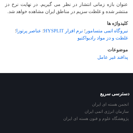
عنوان بازه زمانی انتشار در نظر می گیریم. در نهایت نرخ دز
منتشر شده و غلظت سزیم در مناطق ایران مشاهده خواهد شد.
کلیدواژه ها
نیروگاه اتمی متسامور
؛
نرم افزار HYSPLIT
؛
عناصر پرتوزا
؛
غلظت و دز مواد رادیواکتیو
موضوعات
پدافند غیر عامل
دسترسی سریع
انجمن هسته ای ایران
سازمان انرژی اتمی ایران
پژوهشگاه علوم و فنون هسته ای ایران