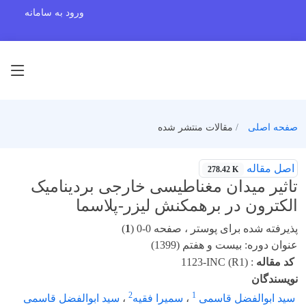
ورود به سامانه
صفحه اصلی
مقالات منتشر شده
اصل مقاله
278.42 K
تاثیر میدان مغناطیسی خارجی بردینامیک
الکترون در برهمکنش لیزر-پلاسما
پذیرفته شده برای پوستر ، صفحه 0-0 (
1
)
عنوان دوره: بیست و هفتم (1399)
کد مقاله
:
1123-INC (R1)
نویسندگان
2
1
سید ابوالفضل قاسمی
،
سمیرا فقیه
،
سید ابوالفضل قاسمی