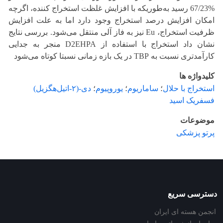
%67/23 رسید به‌طوریکه با افزایش غلظت استخراج کننده، اگرچه
امکان افزایش درصد استخراج وجود دارد اما به علت افزایش
ظرفیت استخراج، Eu نیز به فاز آلی منتقل می‌شود. بررسی نتایج
نشان داد استخراج با استفاده از D2EHPA منجر به جدایی
کارآمدتری نسبت به TBP در یک بازه زمانی نسبتا کوتاه می‌شود
کلیدواژه ها
استخراج با حلال
؛
ساماریوم
؛
یوروپیوم
؛
دی-(۲-اتیل‌هگزیل)
فسفریک اسید
موضوعات
پرتو پزشکی
دسترسی سریع
انجمن هسته ای ایران