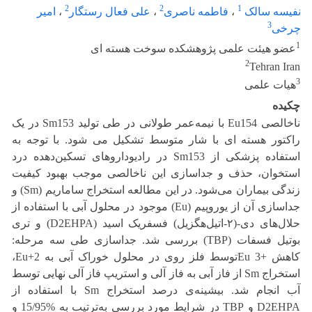
2
2
1
نفیسه سالک
،
فاطمه ناصری
،
علی فعال رستگار
،
امیر
3
چرخی
1
عضو هیئت علمی پژوهشکده سوخت هسته ای
2
Tehran Iran
3
هیات علمی
چکیده
ناخالصی Eu154 با نیمه‌عمر طولانی در طی تولید Sm153 در یک
راکتور هسته ای با شار متوسط تشکیل می شود. با توجه به
استفاده پزشکی از Sm153 در رادیوداروهای تسکین‌دهده درد
استخوان، حذف و جداسازی این ناخالصی موجب بهبود کیفیت
زندگی بیماران می‌شود. در این مطالعه استخراج ساماریم (Sm) و
جداسازی آن از یوروپیم (Eu) موجود در محلول آبی با استفاده از
حلال‌های دی-(۲-اتیل‌هگزیل) فسفریک اسید (D2EHPA) و تری
بوتیل فسفات (TBP) بررسی شد. جداسازی طی سه مرحله‌:
کاهش +3 Euتوسط فلز روی در محلول خوراک آبی به 2+Eu،
استخراج Sm از فاز آبی به فاز آلی و استریپ فاز آلی نهایی توسط
آب انجام شد. بیشینه‌ی درصد استخراج Sm با استفاده از
D2EHPA و TBP در شرایط مورد بررسی به‌ترتیب به %15/95 و