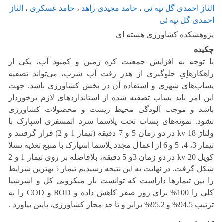
الناز احمدی گل تپه ئی
،
حامد مجیدی زاهد
،
حامد عسکری
،
الناز
احمدی گل تپه ئی
پژوهشکده کشاورزی هسته ای
چکیده
با توجه به افزایش جمعیت کره زمین و کمبود آب، یکی از
راهکارهاِیِ جلوگیری از هدر رفت آب شرب، می‌تواند تصفیه
پساب‌های شهری و استفاده آن در بخش کشاورزی باشد. جهت
این امر باید پساب تصفیه شده از استانداردهای لازم برخوردار
باشد و موجب آلودگی محیط زیست و محصولات کشاورزی
نشود. نمونه‌های پساب تحت پلاسما سرد اتمسفری اسپارک با
ولتاژ kv 18 در دو زمان 5 و 7 دقیقه (تیمار 1 و 2) قرار گرفتند و
تیمار 3، 4، 5 و 6 از اعمال مجدد پلاسما اسپارک با منبع تغذیه تسلا
کویل kv 20 در دو زمان 3و 5 دقیقه، بلافاصله بر روی تیمار 1 و 2
شکل گرفت. در نهایت به این نتیجه رسیدیم تیمار 5 بهترین شرایط
را بین تیمارها داراست که توانست بار میکروبی کل و اشرشیا
کلی را 100% برای روز صفر کاهش داده و BOD و COD را به
ترتیب 94.5% و 95.2% برابر و تا حد مجاز کشاورزی، پایین بیاورد .