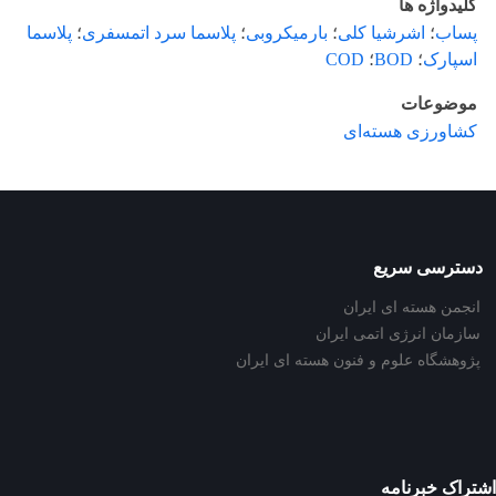
کلیدواژه ها
پساب
؛
اشرشیا کلی
؛
بارمیکروبی
؛
پلاسما سرد اتمسفری
؛
پلاسما
اسپارک
؛
BOD
؛
COD
موضوعات
کشاورزی هسته‌ای
دسترسی سریع
انجمن هسته ای ایران
سازمان انرژی اتمی ایران
پژوهشگاه علوم و فنون هسته ای ایران
اشتراک خبرنامه